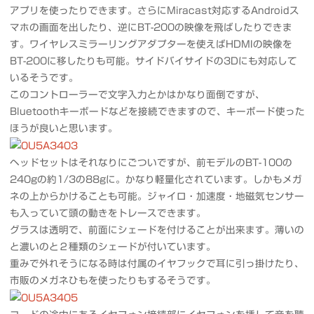
アプリを使ったりできます。さらにMiracast対応するAndroidス
マホの画面を出したり、逆にBT-200の映像を飛ばしたりできま
す。ワイヤレスミラーリングアダプターを使えばHDMIの映像を
BT-200に移したりも可能。サイドバイサイドの3Dにも対応して
いるそうです。
このコントローラーで文字入力とかはかなり面倒ですが、
Bluetoothキーボードなどを接続できますので、キーボード使った
ほうが良いと思います。
ヘッドセットはそれなりにごついですが、前モデルのBT-100の
240gの約1/3の88gに。かなり軽量化されています。しかもメガ
ネの上からかけることも可能。ジャイロ・加速度・地磁気センサー
も入っていて頭の動きをトレースできます。
グラスは透明で、前面にシェードを付けることが出来ます。薄いの
と濃いのと２種類のシェードが付いています。
重みで外れそうになる時は付属のイヤフックで耳に引っ掛けたり、
市販のメガネひもを使ったりもするそうです。