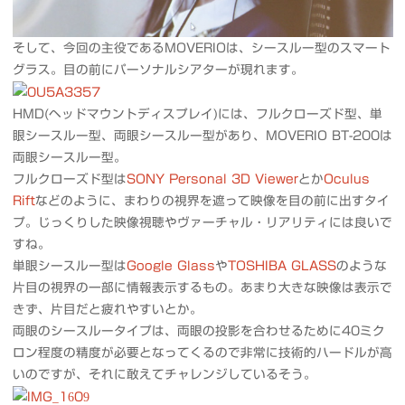
そして、今回の主役であるMOVERIOは、シースルー型のスマート
グラス。目の前にパーソナルシアターが現れます。
HMD(ヘッドマウントディスプレイ)には、フルクローズド型、単
眼シースルー型、両眼シースルー型があり、MOVERIO BT-200は
両眼シースルー型。
フルクローズド型は
SONY Personal 3D Viewer
とか
Oculus
Rift
などのように、まわりの視界を遮って映像を目の前に出すタイ
プ。じっくりした映像視聴やヴァーチャル・リアリティには良いで
すね。
単眼シースルー型は
Google Glass
や
TOSHIBA GLASS
のような
片目の視界の一部に情報表示するもの。あまり大きな映像は表示で
きず、片目だと疲れやすいとか。
両眼のシースルータイプは、両眼の投影を合わせるために40ミク
ロン程度の精度が必要となってくるので非常に技術的ハードルが高
いのですが、それに敢えてチャレンジしているそう。