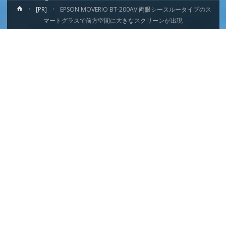
ホ
[PR]
EPSON MOVERIO BT-200AV 両眼シースルータイプのス
ー
マートグラスで前方空間に大きなスクリーンが出現
ム