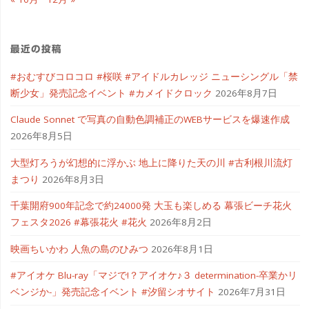
最近の投稿
#おむすびコロコロ #桜咲 #アイドルカレッジ ニューシングル「禁
断少女」発売記念イベント #カメイドクロック
2026年8月7日
Claude Sonnet で写真の自動色調補正のWEBサービスを爆速作成
2026年8月5日
大型灯ろうが幻想的に浮かぶ 地上に降りた天の川 #古利根川流灯
まつり
2026年8月3日
千葉開府900年記念で約24000発 大玉も楽しめる 幕張ビーチ花火
フェスタ2026 #幕張花火 #花火
2026年8月2日
映画ちいかわ 人魚の島のひみつ
2026年8月1日
#アイオケ Blu-ray「マジで!？アイオケ♪３ determination-卒業かリ
ベンジか-」発売記念イベント #汐留シオサイト
2026年7月31日