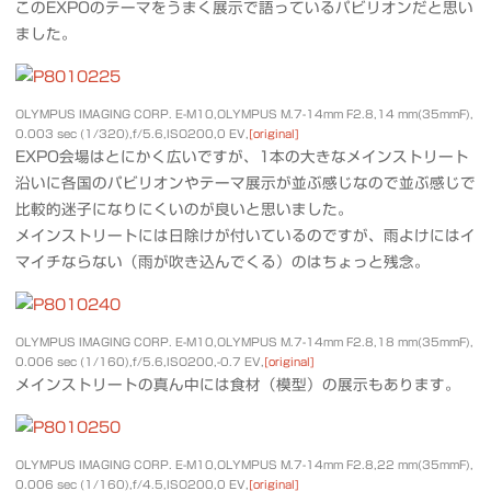
このEXPOのテーマをうまく展示で語っているパビリオンだと思い
ました。
OLYMPUS IMAGING CORP. E-M10,OLYMPUS M.7-14mm F2.8,14 mm(35mmF),
0.003 sec (1/320),f/5.6,ISO200,0 EV,
[original]
EXPO会場はとにかく広いですが、1本の大きなメインストリート
沿いに各国のパビリオンやテーマ展示が並ぶ感じなので並ぶ感じで
比較的迷子になりにくいのが良いと思いました。
メインストリートには日除けが付いているのですが、雨よけにはイ
マイチならない（雨が吹き込んでくる）のはちょっと残念。
OLYMPUS IMAGING CORP. E-M10,OLYMPUS M.7-14mm F2.8,18 mm(35mmF),
0.006 sec (1/160),f/5.6,ISO200,-0.7 EV,
[original]
メインストリートの真ん中には食材（模型）の展示もあります。
OLYMPUS IMAGING CORP. E-M10,OLYMPUS M.7-14mm F2.8,22 mm(35mmF),
0.006 sec (1/160),f/4.5,ISO200,0 EV,
[original]