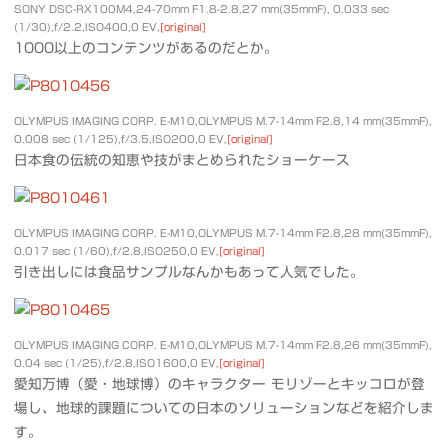
SONY DSC-RX100M4,24-70mm F1.8-2.8,27 mm(35mmF), 0.033 sec
(1/30),f/2.2,ISO400,0 EV,
[original]
1000以上のコンテンツがあるのだとか。
OLYMPUS IMAGING CORP. E-M10,OLYMPUS M.7-14mm F2.8,14 mm(35mmF),
0.008 sec (1/125),f/3.5,ISO200,0 EV,
[original]
日本食の伝統の知恵や技がまとめられたショーケース
OLYMPUS IMAGING CORP. E-M10,OLYMPUS M.7-14mm F2.8,28 mm(35mmF),
0.017 sec (1/60),f/2.8,ISO250,0 EV,
[original]
引き出しには食品サンプルなんかもあって人気でした。
OLYMPUS IMAGING CORP. E-M10,OLYMPUS M.7-14mm F2.8,26 mm(35mmF),
0.04 sec (1/25),f/2.8,ISO1600,0 EV,
[original]
愛知万博（愛・地球博）のキャラクター モリゾーとキッコロが登
場し、地球的課題についての日本のソリューションなどを紹介しま
す。