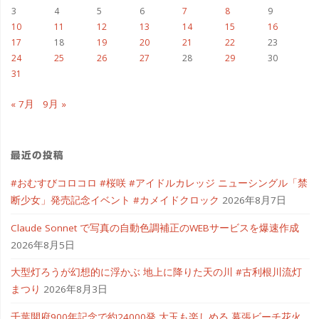
3
4
5
6
7
8
9
10
11
12
13
14
15
16
17
18
19
20
21
22
23
24
25
26
27
28
29
30
31
« 7月
9月 »
最近の投稿
#おむすびコロコロ #桜咲 #アイドルカレッジ ニューシングル「禁
断少女」発売記念イベント #カメイドクロック
2026年8月7日
Claude Sonnet で写真の自動色調補正のWEBサービスを爆速作成
2026年8月5日
大型灯ろうが幻想的に浮かぶ 地上に降りた天の川 #古利根川流灯
まつり
2026年8月3日
千葉開府900年記念で約24000発 大玉も楽しめる 幕張ビーチ花火