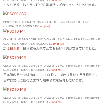
イタリア館にはミラノEXPO関連グッズのショップもあります。
SONY DSC-RX100M4,24-70mm F1.8-2.8,33 mm(35mmF), 0.01 sec
(1/100),f/2.8,ISO250,0 EV,
[original]
OLYMPUS IMAGING CORP. E-M10,OLYMPUS M.7-14mm F2.8,28 mm(35mmF),
0.004 sec (1/250),f/5.6,ISO200,0 EV,
[original]
次は
日本館
。日本館も人気でとても長い行列ができていました。
OLYMPUS IMAGING CORP. E-M10,OLYMPUS M.7-14mm F2.8,14 mm(35mmF),
0.017 sec (1/60),f/2.8,ISO800,0 EV,
[original]
日本館のテーマはHarmonious Diversity（共存する多様性）。
日本食文化に詰め込まれた知恵や技を紹介しています。
OLYMPUS IMAGING CORP. E-M10,OLYMPUS M.7-14mm F2.8,14 mm(35mmF),
0.017 sec (1/60),f/2.8,ISO320,0 EV,
[original]