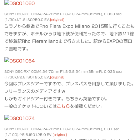
SONY DSC-RX100M4,24-70mm F1.8-2.8,24 mm(35mmF), 0.033 sec
(1/30),f/1.8,ISO250,0 EV,
[original]
ミラノから鉄道でRho Fiera Expo Milano 2015駅に行くことも
できますが、ホテルからは地下鉄が便利だったので、地下鉄M1線
で終着駅Rho Fieramilanoまで行きました。駅からEXPOの西口
に直結です。
SONY DSC-RX100M4,24-70mm F1.8-2.8,24 mm(35mmF), 0.033 sec
(1/30),f/2.8,ISO125,0 EV,
[original]
今回はプレスツアーですので、プレスパスを用意して頂けました。
フリーランスのメディアですｗ
しかもガイドツアー付きです。もちろん英語ですが。
一般のチケットについては
こちら
を御覧ください。
SONY DSC-RX100M4,24-70mm F1.8-2.8,24 mm(35mmF), 0.01 sec
(1/100),f/5.6,ISO125,0 EV,
[original]