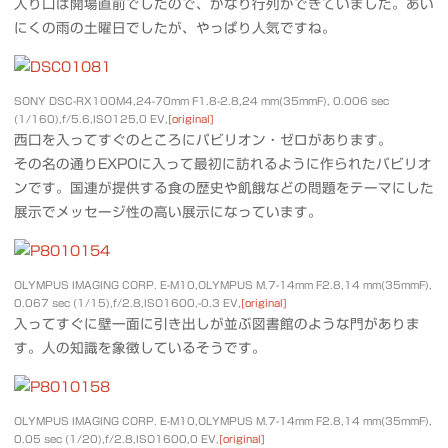
入り口は開場直前でしたので、かなり行列ができていました。あい
にくの雨の土曜日でしたが、やっぱり人気ですね。
SONY DSC-RX100M4,24-70mm F1.8-2.8,24 mm(35mmF), 0.006 sec
(1/160),f/5.6,ISO125,0 EV,
[original]
西口を入ってすぐのところにパビリオン・ゼロがあります。
その名の通りEXPOに入って最初に訪れるように作られたパビリオ
ンです。国連が提供する食の歴史や飢餓などの問題をテーマにした
展示でメッセージ性の高い展示になっています。
OLYMPUS IMAGING CORP. E-M10,OLYMPUS M.7-14mm F2.8,14 mm(35mmF),
0.067 sec (1/15),f/2.8,ISO1600,-0.3 EV,
[original]
入ってすぐに壁一面に引き出しが並ぶ図書館のような門がありま
す。人の知識を象徴しているそうです。
OLYMPUS IMAGING CORP. E-M10,OLYMPUS M.7-14mm F2.8,14 mm(35mmF),
0.05 sec (1/20),f/2.8,ISO1600,0 EV,
[original]