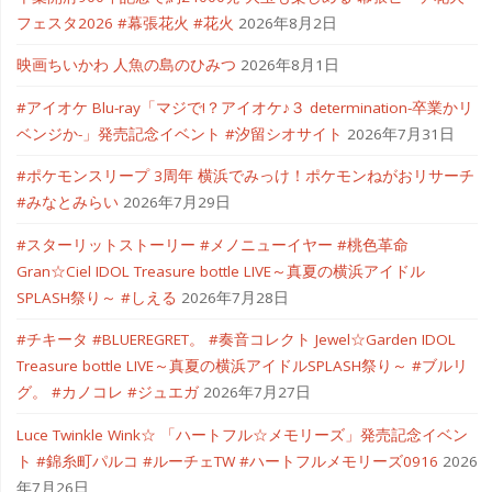
フェスタ2026 #幕張花火 #花火
2026年8月2日
映画ちいかわ 人魚の島のひみつ
2026年8月1日
#アイオケ Blu-ray「マジで!？アイオケ♪３ determination-卒業かリ
ベンジか-」発売記念イベント #汐留シオサイト
2026年7月31日
#ポケモンスリープ 3周年 横浜でみっけ！ポケモンねがおリサーチ
#みなとみらい
2026年7月29日
#スターリットストーリー #メノニューイヤー #桃色革命
Gran☆Ciel IDOL Treasure bottle LIVE～真夏の横浜アイドル
SPLASH祭り～ #しえる
2026年7月28日
#チキータ #BLUEREGRET。 #奏音コレクト Jewel☆Garden IDOL
Treasure bottle LIVE～真夏の横浜アイドルSPLASH祭り～ #ブルリ
グ。 #カノコレ #ジュエガ
2026年7月27日
Luce Twinkle Wink☆ 「ハートフル☆メモリーズ」発売記念イベン
ト #錦糸町パルコ #ルーチェTW #ハートフルメモリーズ0916
2026
年7月26日