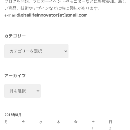
ブログを開始。ブロガーイベントやモニターなどに多数参加。新し
い商品、技術やデザインなどに特に興味があります。
e-mail:
digitallifeinnovator[at]gmail.com
カテゴリー
カ
テ
ゴ
リ
ー
アーカイブ
ア
ー
カ
イ
ブ
2015年8月
月
火
水
木
金
土
日
1
2