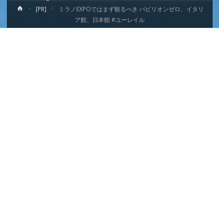
ホ
[PR]
ミラノEXPOではまず観るべき パビリオンゼロ、イタリ
ー
ア館、日本館 #ユーレイル
ム