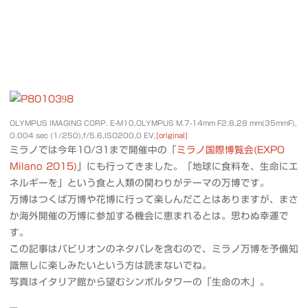
OLYMPUS IMAGING CORP. E-M10,OLYMPUS M.7-14mm F2.8,28 mm(35mmF),
0.004 sec (1/250),f/5.6,ISO200,0 EV,
[original]
ミラノでは今年10/31まで開催中の「
ミラノ国際博覧会(EXPO
Milano 2015)
」にも行ってきました。「地球に食料を、生命にエ
ネルギーを」という食と人類の関わりがテーマの万博です。
万博はつくば万博や花博に行って楽しんだことはありますが、まさ
か海外開催の万博に参加する機会に恵まれるとは。思わぬ幸運で
す。
この記事はパビリオンのネタバレを含むので、ミラノ万博を予備知
識無しに楽しみたいという方は読まないでね。
写真はイタリア館から望むシンボルタワーの「生命の木」。