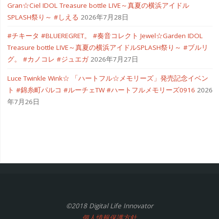
Gran☆Ciel IDOL Treasure bottle LIVE～真夏の横浜アイドル
SPLASH祭り～ #しえる
2026年7月28日
#チキータ #BLUEREGRET。 #奏音コレクト Jewel☆Garden IDOL
Treasure bottle LIVE～真夏の横浜アイドルSPLASH祭り～ #ブルリ
グ。 #カノコレ #ジュエガ
2026年7月27日
Luce Twinkle Wink☆ 「ハートフル☆メモリーズ」発売記念イベン
ト #錦糸町パルコ #ルーチェTW #ハートフルメモリーズ0916
2026
年7月26日
©2018 Digital Life Innovator
個人情報保護方針