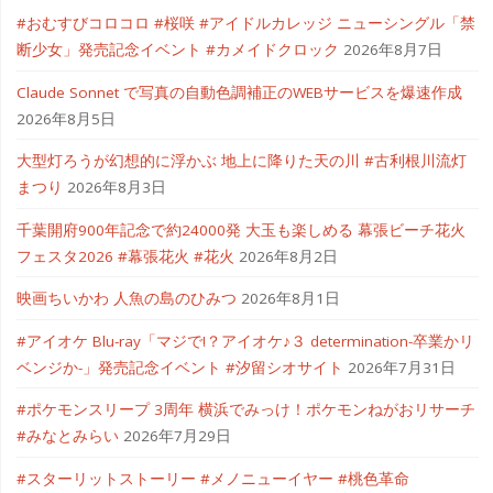
#おむすびコロコロ #桜咲 #アイドルカレッジ ニューシングル「禁
断少女」発売記念イベント #カメイドクロック
2026年8月7日
Claude Sonnet で写真の自動色調補正のWEBサービスを爆速作成
2026年8月5日
大型灯ろうが幻想的に浮かぶ 地上に降りた天の川 #古利根川流灯
まつり
2026年8月3日
千葉開府900年記念で約24000発 大玉も楽しめる 幕張ビーチ花火
フェスタ2026 #幕張花火 #花火
2026年8月2日
映画ちいかわ 人魚の島のひみつ
2026年8月1日
#アイオケ Blu-ray「マジで!？アイオケ♪３ determination-卒業かリ
ベンジか-」発売記念イベント #汐留シオサイト
2026年7月31日
#ポケモンスリープ 3周年 横浜でみっけ！ポケモンねがおリサーチ
#みなとみらい
2026年7月29日
#スターリットストーリー #メノニューイヤー #桃色革命