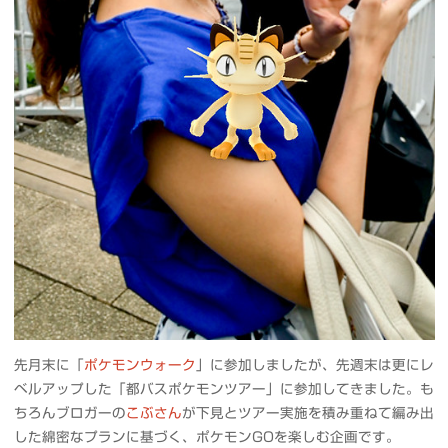
先月末に「
ポケモンウォーク
」に参加しましたが、先週末は更にレ
ベルアップした「都バスポケモンツアー」に参加してきました。も
ちろんブロガーの
こぶさん
が下見とツアー実施を積み重ねて編み出
した綿密なプランに基づく、ポケモンGOを楽しむ企画です。