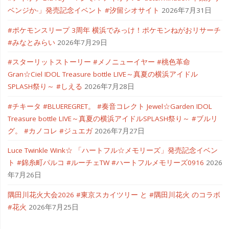
ベンジか-」発売記念イベント #汐留シオサイト
2026年7月31日
#ポケモンスリープ 3周年 横浜でみっけ！ポケモンねがおリサーチ
#みなとみらい
2026年7月29日
#スターリットストーリー #メノニューイヤー #桃色革命
Gran☆Ciel IDOL Treasure bottle LIVE～真夏の横浜アイドル
SPLASH祭り～ #しえる
2026年7月28日
#チキータ #BLUEREGRET。 #奏音コレクト Jewel☆Garden IDOL
Treasure bottle LIVE～真夏の横浜アイドルSPLASH祭り～ #ブルリ
グ。 #カノコレ #ジュエガ
2026年7月27日
Luce Twinkle Wink☆ 「ハートフル☆メモリーズ」発売記念イベン
ト #錦糸町パルコ #ルーチェTW #ハートフルメモリーズ0916
2026
年7月26日
隅田川花火大会2026 #東京スカイツリー と #隅田川花火 のコラボ
#花火
2026年7月25日