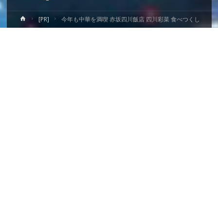
ホ
[PR]
今年も中華を満喫 赤坂四川飯店 四川彩菜 食べつくし
ー
ム