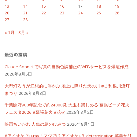
13
14
15
16
17
18
19
20
21
22
23
24
25
26
27
28
« 1月
3月 »
最近の投稿
Claude Sonnet で写真の自動色調補正のWEBサービスを爆速作成
2026年8月5日
大型灯ろうが幻想的に浮かぶ 地上に降りた天の川 #古利根川流灯
まつり
2026年8月3日
千葉開府900年記念で約24000発 大玉も楽しめる 幕張ビーチ花火
フェスタ2026 #幕張花火 #花火
2026年8月2日
映画ちいかわ 人魚の島のひみつ
2026年8月1日
#アイオケ Blu-ray「マジで!？アイオケ♪３ determination-卒業かリ