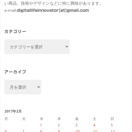
い商品、技術やデザインなどに特に興味があります。
e-mail:
digitallifeinnovator[at]gmail.com
カテゴリー
カ
テ
ゴ
リ
ー
アーカイブ
ア
ー
カ
イ
ブ
2017年2月
月
火
水
木
金
土
日
1
2
3
4
5
6
7
8
9
10
11
12