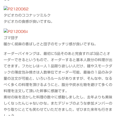
タピオカのココナッツミルク
タピオカの食感が良いですね。
ゴマ団子
暖かく胡麻の香ばしさと団子のモッチリ感が良いですね。
オーダーバイキングは、最初に5品そのあと完食すれば3品ごとオ
ーダーできるというもので、オーダーすると基本人数分の料理が出
てきます。フカヒレは一人１品限り欲しい人だけ、麺やスモークダ
ックの薄皮包み焼きは人数単位でオーダー可能、最後の１品のみ少
量の注文が可能と、いろいろルールがありますが、そんな中、なる
べく多くの料理を頂けるようにと、脂分や炭水化物を避けて多くの
料理を注文して頂いた幹事に感謝です。
素材の味を活かした料理の数々に感動しましたし、去年よりも美味
しくなったんじゃないかな。またデジャブのような参加メンバーの
やり取りにとても笑わせていただきました。ぜひまた来年も行きま
しょう。