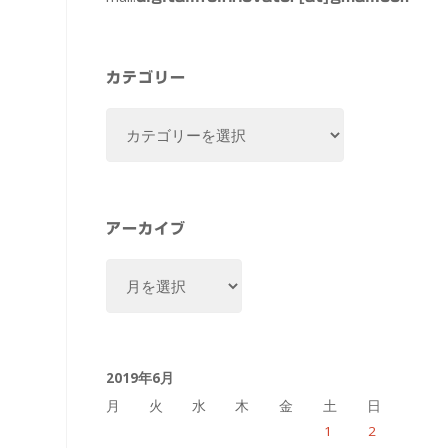
カテゴリー
カ
テ
ゴ
リ
ー
アーカイブ
ア
ー
カ
イ
2019年6月
ブ
月
火
水
木
金
土
日
1
2