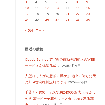
3
4
5
6
7
8
9
10
11
12
13
14
15
16
17
18
19
20
21
22
23
24
25
26
27
28
29
30
« 5月
7月 »
最近の投稿
Claude Sonnet で写真の自動色調補正のWEB
サービスを爆速作成
2026年8月5日
大型灯ろうが幻想的に浮かぶ 地上に降りた天
の川 #古利根川流灯まつり
2026年8月3日
千葉開府900年記念で約24000発 大玉も楽し
める 幕張ビーチ花火フェスタ2026 #幕張花
火 #花火
2026年8月2日