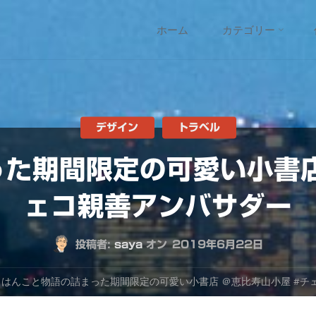
コ
ホーム
カテゴリー
ン
テ
ン
デザイン
トラベル
た期間限定の可愛い小書店
ツ
ェコ親善アンバサダー
へ
ス
投稿者:
saya
オン
2019年6月22日
キ
はんこと物語の詰まった期間限定の可愛い小書店 ＠恵比寿山小屋 #チ
ッ