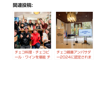
関連投稿:
チェコ料理・チェコビ
チェコ親善アンバサダ
ール・ワインを堪能 チ
ー2024に認定されま
ェコ親善アンバサダー
した #チェコ親善アン
＆チェコ応援サポータ
バサダー
ー クリスマス会 ＠ ピ
ルニーピヤークトウキ
ョウ