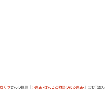
プ
さくや
さんの個展「
小書店 -はんこと物語のある書店-
」にお邪魔