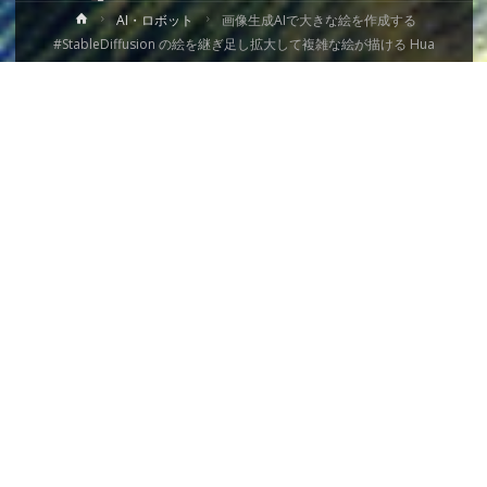
ホ
AI・ロボット
画像生成AIで大きな絵を作成する
ー
#StableDiffusion の絵を継ぎ足し拡大して複雑な絵が描ける Hua
ム