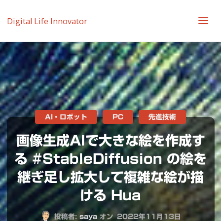
Digital Life Innovator
AI・ロボット
PC
先進技術
画像生成AIで大きな絵を作成す
る #StableDiffusion の絵を
継ぎ足し拡大して複雑な絵が描
ける Hua
投稿者:
saya
オン
2022年11月13日