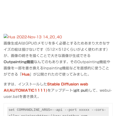
画像生成AIはGPUのメモリを多く必要とするためあまり大きなサ
イズの絵は描けないです（512×512くらいがよく使われます）
が、画像の続きを描くことで大きな画像が生成できる
Outpainting機能
なんてのもあります。そのOutpainting機能や
画像を一部を書き換えるInpainting機能などを直感的に使うこと
ができる「
Hua
」が公開されたので使ってみました。
まずは、インストールした
Stable Diffusion web
AI(AUTOMATIC1111)
をアップデート(
git pull
)して、webui-
user.batを書き換え。
set COMMANDLINE_ARGS=--api --port xxxxx --cors-