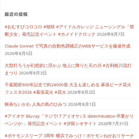
最近の投稿
#おむすびコロコロ #桜咲 #アイドルカレッジ ニューシングル「禁
断少女」発売記念イベント #カメイドクロック
2026年8月7日
Claude Sonnet で写真の自動色調補正のWEBサービスを爆速作成
2026年8月5日
大型灯ろうが幻想的に浮かぶ 地上に降りた天の川 #古利根川流灯
まつり
2026年8月3日
千葉開府900年記念で約24000発 大玉も楽しめる 幕張ビーチ花火
フェスタ2026 #幕張花火 #花火
2026年8月2日
映画ちいかわ 人魚の島のひみつ
2026年8月1日
#アイオケ Blu-ray「マジで!？アイオケ♪３ determination-卒業かリ
ベンジか-」発売記念イベント #汐留シオサイト
2026年7月31日
#ポケモンスリープ 3周年 横浜でみっけ！ポケモンねがおリサーチ