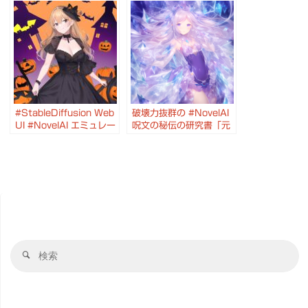
ール プロンプト比較 一
#StableDiffusion web
部補正 などなど便利機能
UI
満載の Stable Diffusion
(AUTOMATIC1111)
web UI
に入れて、AIを2次元絵
(AUTOMATIC1111)
師に
#StableDiffusion Web
破壊力抜群の #NovelAI
UI #NovelAI エミュレー
呪文の秘伝の研究書「元
ション の AI作例 を プロ
素法典」を唱えてみまし
ンプト とともに紹介
た #StableDiffusion
検
検
索
索
対
象