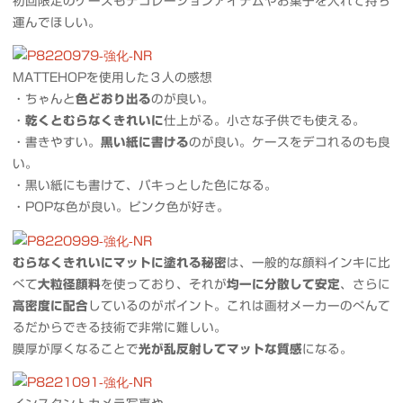
初回限定のケースもデコレーションアイテムやお菓子を入れて持ち
運んでほしい。
MATTEHOPを使用した３人の感想
・ちゃんと
色どおり出る
のが良い。
・
乾くとむらなくきれいに
仕上がる。小さな子供でも使える。
・書きやすい。
黒い紙に書ける
のが良い。ケースをデコれるのも良
い。
・黒い紙にも書けて、パキっとした色になる。
・POPな色が良い。ピンク色が好き。
むらなくきれいにマットに塗れる秘密
は、一般的な顔料インキに比
べて
大粒径顔料
を使っており、それが
均一に分散して安定
、さらに
高密度に配合
しているのがポイント。これは画材メーカーのぺんて
るだからできる技術で非常に難しい。
膜厚が厚くなることで
光が乱反射してマットな質感
になる。