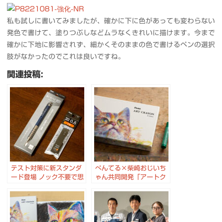
私も試しに書いてみましたが、確かに下に色があっても変わらない
発色で書けて、塗りつぶしなどムラなくきれいに描けます。今まで
確かに下地に影響されず、細かくそのままの色で書けるペンの選択
肢がなかったのでこれは良いですね。
関連投稿:
テスト対策に新スタンダ
ぺんてる×柴崎おじいち
ード登場 ノック不要で思
ゃん共同開発「アートク
考を止めないシャープペ
レヨン」のクラウドファ
ン Orenz AT と 13年ぶ
ンディングが開始
りリニューアルのなめら
かシャー芯 Pentel Ain