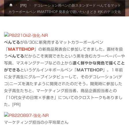
ホ
[PR]
デコレーション用ペンの新スタンダード ぺんてるマット
ー
カラーボールペン #MATTEHOP 発表会で聴いたいまどき #JK のデコ文化
ム
ぺんてる
が8/30に新発売するマットカラーボールペン
「
MATTEHOP
」の新商品発表会に参加してきました。画材を扱
う
ぺんてる
だからこそ実現できたという黒を含むカラーペーパーや
写真、マスキングテープなどの上から
濃く鮮やかな発色で描くこと
ができる
というゲルインキボールペン「
MATTEHOP
」。１年前
に女子高生にグループインタビューして、そのデコレーション(デ
コ)ニーズを満たすように開発されたのだそう。開発時に参加した
女子高生たちと、マーケティング担当者、商品企画担当者との
「10代女子の日常×手書き」についてのクロストークもありまし
た。[PR]
マーケティング担当の小平玲菜さん