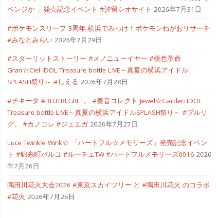
ベンジか-」発売記念イベント #汐留シオサイト
2026年7月31日
#ポケモンスリープ 3周年 横浜でみっけ！ポケモンねがおリサーチ
#みなとみらい
2026年7月29日
#スターリットストーリー #メノニューイヤー #桃色革命
Gran☆Ciel IDOL Treasure bottle LIVE～真夏の横浜アイドル
SPLASH祭り～ #しえる
2026年7月28日
#チキータ #BLUEREGRET。 #奏音コレクト Jewel☆Garden IDOL
Treasure bottle LIVE～真夏の横浜アイドルSPLASH祭り～ #ブルリ
グ。 #カノコレ #ジュエガ
2026年7月27日
Luce Twinkle Wink☆ 「ハートフル☆メモリーズ」発売記念イベン
ト #錦糸町パルコ #ルーチェTW #ハートフルメモリーズ0916
2026
年7月26日
隅田川花火大会2026 #東京スカイツリー と #隅田川花火 のコラボ
#花火
2026年7月25日