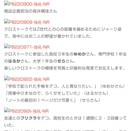
商品企画担当の髙井晴佳さん
クロストークではZ世代との心の距離を縮めるためにジャージ姿
で。背中にはお二人の野望が書かれていました。
クロストークに参加した高校３年生の
ゆめか
さん、専門学校１年生
の
はるか
さん、大学１年生の
せら
さん。
楽しいクロストークの模様を写真と印象的な発言でお伝えします。
「学校で配られた手帳をデコ。人と異なりたい。」（ゆめかさん）
「授業中ひまなので、らくがきしていた」（はるかさん）
「ノートの最初の１ページだけ可愛く」（せらさん）
友達との
プリクラ
をデコ。高校生のときは１週間に２・３回撮って
いた。