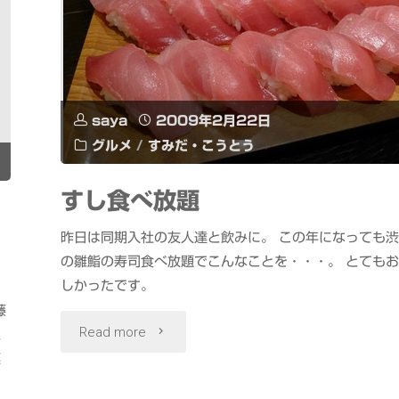
saya
2009年2月22日
グルメ
/
すみだ・こうとう
すし食べ放題
昨日は同期入社の友人達と飲みに。 この年になっても
の雛鮨の寿司食べ放題でこんなことを・・・。 とても
しかったです。
藤
"す
Read more
と
菓
し