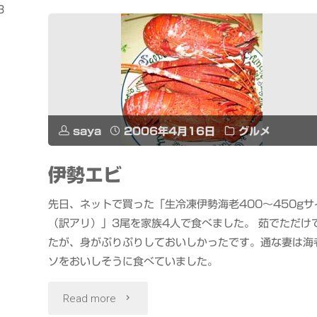
3
屋
の
水
沢
saya
2006年4月16日
グルメ
う
伊勢エビ
ど
ん"
先日、ネットで買った「生冷凍伊勢海老400〜450gサ
（訳アリ）」3尾を家族4人で食べました。 茹でただけ
たが、身がぷりぷりしておいしかったです。通な妻は海
ソをおいしそうに食べていました。
"伊
Read more