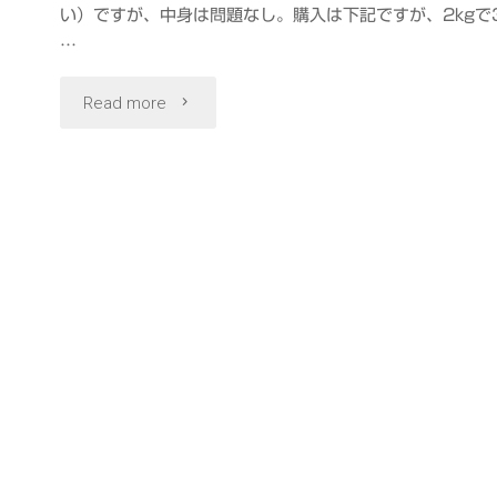
い）ですが、中身は問題なし。購入は下記ですが、2kgで
プ
…
リ
"た
Read more
ン
ら
シ
ば
ェ
ー
イ
た
ク"
ら
ば
ー