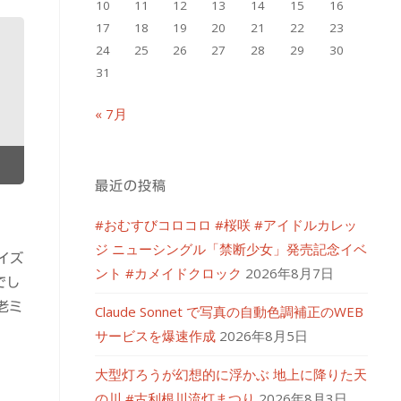
10
11
12
13
14
15
16
17
18
19
20
21
22
23
24
25
26
27
28
29
30
31
« 7月
最近の投稿
#おむすびコロコロ #桜咲 #アイドルカレッ
ジ ニューシングル「禁断少女」発売記念イベ
イズ
ント #カメイドクロック
2026年8月7日
でし
老ミ
Claude Sonnet で写真の自動色調補正のWEB
サービスを爆速作成
2026年8月5日
大型灯ろうが幻想的に浮かぶ 地上に降りた天
の川 #古利根川流灯まつり
2026年8月3日