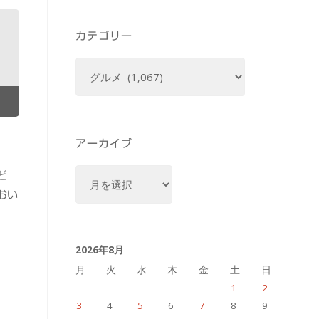
カテゴリー
カ
テ
ゴ
リ
ー
アーカイブ
ア
ど
ー
おい
カ
イ
2026年8月
ブ
月
火
水
木
金
土
日
1
2
3
4
5
6
7
8
9