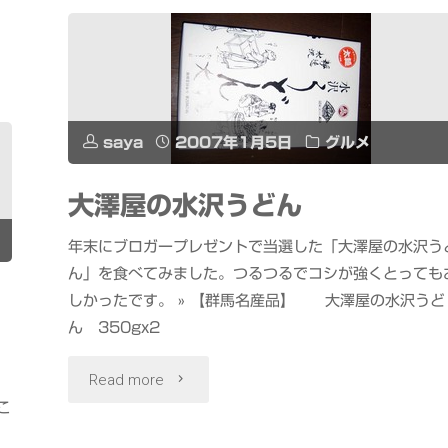
食
べ
放
saya
2007年1月5日
グルメ
題"
大澤屋の水沢うどん
年末にブロガープレゼントで当選した「大澤屋の水沢う
ん」を食べてみました。つるつるでコシが強くとっても
しかったです。 » 【群馬名産品】 大澤屋の水沢うど
ん 350gx2
"大
Read more
こ
澤