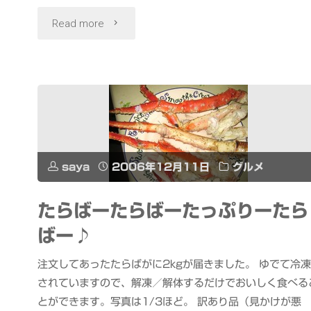
"菓
Read more
子
工
房
フ
saya
2006年12月11日
グルメ
ラ
たらばーたらばーたっぷりーたら
ノ
ばー♪
デ
注文してあったたらばがに2kgが届きました。 ゆでて冷凍
リ
されていますので、解凍／解体するだけでおいしく食べる
とができます。写真は1/3ほど。 訳あり品（見かけが悪
ス