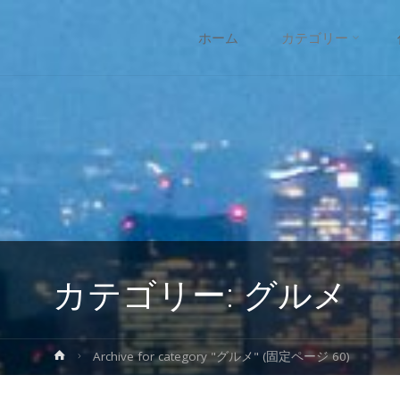
コ
ホーム
カテゴリー
ン
テ
ン
ツ
へ
カテゴリー:
グルメ
ス
キ
ホ
Archive for category "グルメ"
(固定ページ 60)
ー
ッ
ム