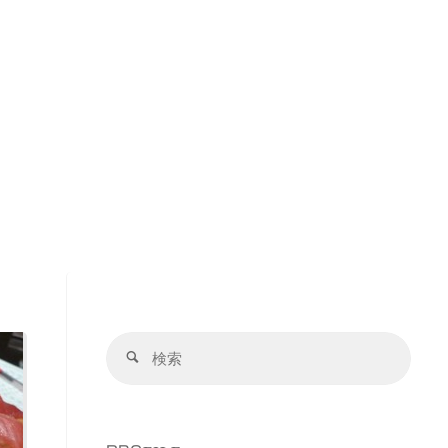
検
検
索
索
対
象: