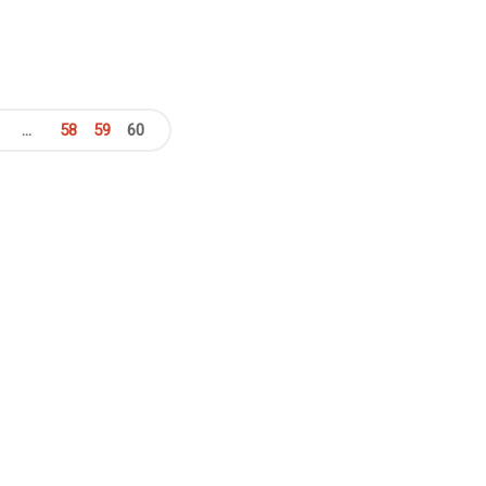
勢
エ
ビ"
…
58
59
60