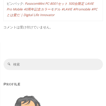
ピンバック:
PasocomMini PC-8001セット 500台限定 LAVIE
Pro Mobile 40周年記念カラーモデル #LAVIE #Promobile #PC
とは愛だ | Digital Life Innovator
コメントは受け付けていません。
検
検
索
索
対
象
PROFILE