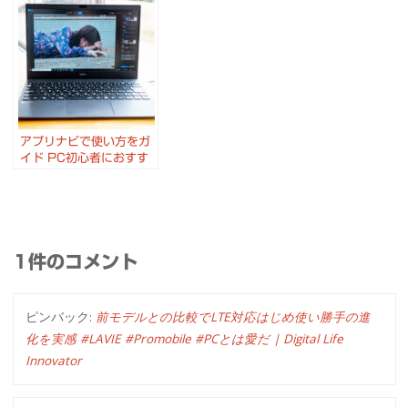
も優れたこだわりのノー
トパソコン VAIO SX14
アプリナビで使い方をガ
イド PC初心者におすす
めな LAVIE Direct PM
1件のコメント
ピンバック:
前モデルとの比較でLTE対応はじめ使い勝手の進
化を実感 #LAVIE #Promobile #PCとは愛だ | Digital Life
Innovator