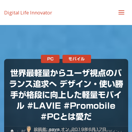
Digital Life Innovator
PC
モバイル
世界最軽量からユーザ視点のバ
ランス追求へ デザイン・使い勝
手が格段に向上した軽量モバイ
ル #LAVIE #Promobile
#PCとは愛だ
投稿者:
saya
オン
2019年6月17日
ホ
PC
世界最軽量からユーザ視点のバランス追求へ デザイン・