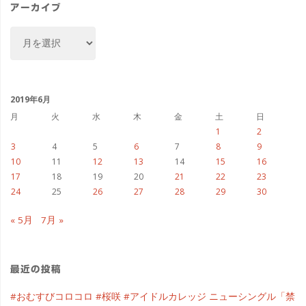
ー
アーカイブ
ア
ー
カ
イ
ブ
2019年6月
月
火
水
木
金
土
日
1
2
3
4
5
6
7
8
9
10
11
12
13
14
15
16
17
18
19
20
21
22
23
24
25
26
27
28
29
30
« 5月
7月 »
最近の投稿
#おむすびコロコロ #桜咲 #アイドルカレッジ ニューシングル「禁