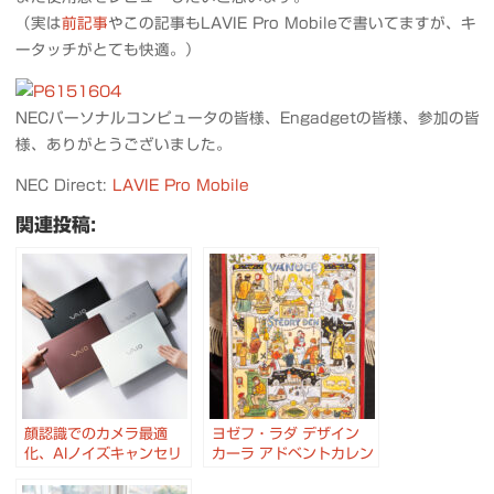
（実は
前記事
やこの記事もLAVIE Pro Mobileで書いてますが、キ
ータッチがとても快適。）
NECパーソナルコンピュータの皆様、Engadgetの皆様、参加の皆
様、ありがとうございました。
NEC Direct:
LAVIE Pro Mobile
関連投稿:
顔認識でのカメラ最適
ヨゼフ・ラダ デザイン
化、AIノイズキャンセリ
カーラ アドベントカレン
ングなども搭載し、デザ
ダー #クリスマス #チェ
イン・パフォーマンスに
コへ行こう