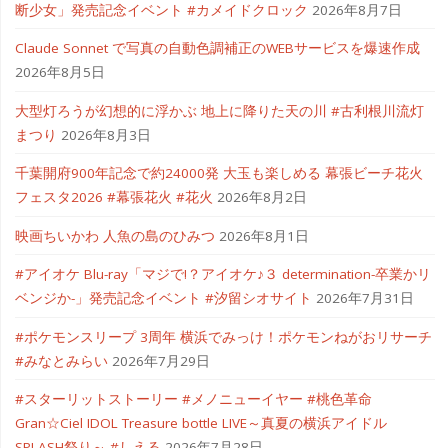
断少女」発売記念イベント #カメイドクロック
2026年8月7日
Claude Sonnet で写真の自動色調補正のWEBサービスを爆速作成
2026年8月5日
大型灯ろうが幻想的に浮かぶ 地上に降りた天の川 #古利根川流灯
まつり
2026年8月3日
千葉開府900年記念で約24000発 大玉も楽しめる 幕張ビーチ花火
フェスタ2026 #幕張花火 #花火
2026年8月2日
映画ちいかわ 人魚の島のひみつ
2026年8月1日
#アイオケ Blu-ray「マジで!？アイオケ♪３ determination-卒業かリ
ベンジか-」発売記念イベント #汐留シオサイト
2026年7月31日
#ポケモンスリープ 3周年 横浜でみっけ！ポケモンねがおリサーチ
#みなとみらい
2026年7月29日
#スターリットストーリー #メノニューイヤー #桃色革命
Gran☆Ciel IDOL Treasure bottle LIVE～真夏の横浜アイドル
SPLASH祭り～ #しえる
2026年7月28日