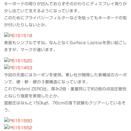
キーボードの周りが凹んでおらずそのかわりにディスプレイ周りが
少し出ていて支えるようになっています。
このためにプライバシーフィルターなどを貼ってもキーボードの型
が付いたりしないとか。
表面もシンプルですね。なんとなくSurface Laptopを思い起こし
ますが、マークが違います。
今回の天面にはカーボンを使用。東レ社が開発した新構成のカーボ
ンで、硬・軟・硬の３層構造になっています。
これでHybrid ZERO比、厚み2倍・重量同じで約2倍の点加圧剛性
とねじり強度を実現したとか。
面耐圧はなんと150kgf。76cmの落下試験もクリアーしているそ
う。