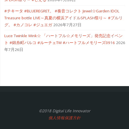
#チキータ #BLUEREGRET。 #奏音コレクト Jewel☆Garden IDOL
Treasure bottle LIVE～真夏の横浜アイドルSPLASH祭り～ #ブルリ
グ。 #カノコレ #ジュエガ
2026年7月27日
Luce Twinkle Wink☆ 「ハートフル☆メモリーズ」発売記念イベン
ト #錦糸町パルコ #ルーチェTW #ハートフルメモリーズ0916
2026
年7月26日
©2018 Digital Life Innovator
個人情報保護方針