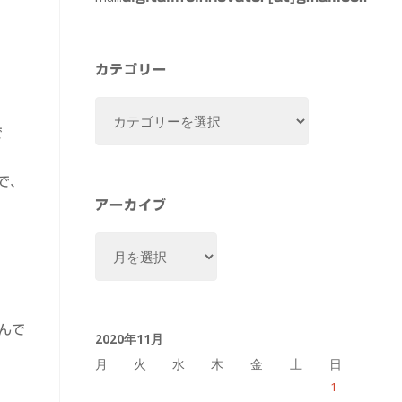
カテゴリー
カ
テ
で
ゴ
リ
で、
ー
アーカイブ
ア
ー
カ
イ
んで
2020年11月
ブ
月
火
水
木
金
土
日
1