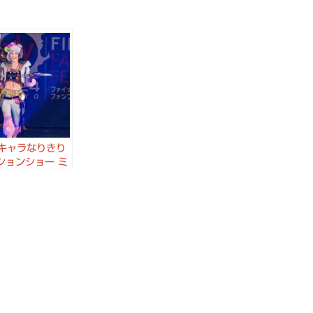
Vキャラなりきり
ションショー ミ
コレクション フ
ルファンタジー
ファンフェスティ
n 東京 2024
VFanFest