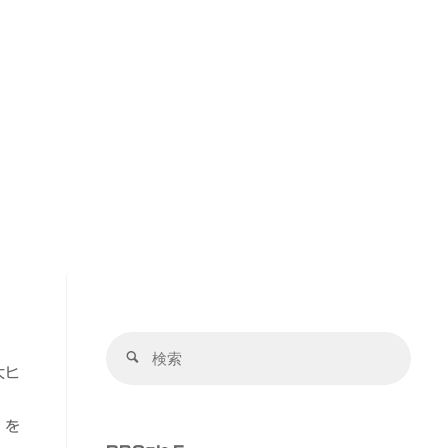
検
検
索
大ヒ
索
対
象:
」を