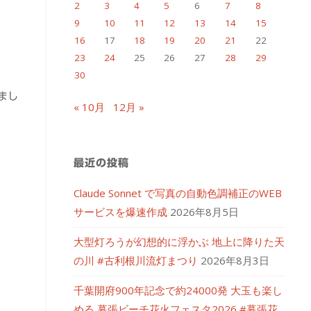
2
3
4
5
6
7
8
9
10
11
12
13
14
15
16
17
18
19
20
21
22
23
24
25
26
27
28
29
30
まし
« 10月
12月 »
最近の投稿
Claude Sonnet で写真の自動色調補正のWEB
サービスを爆速作成
2026年8月5日
大型灯ろうが幻想的に浮かぶ 地上に降りた天
の川 #古利根川流灯まつり
2026年8月3日
千葉開府900年記念で約24000発 大玉も楽し
める 幕張ビーチ花火フェスタ2026 #幕張花