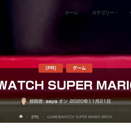
コ
ホーム
カテゴリー
ン
テ
ン
ツ
[PR]
ゲーム
ATCH SUPER MARI
へ
ス
投稿者:
saya
オン
2020年11月21日
キ
ホ
[PR]
GAME&WATCH SUPER MARIO BROS.
ー
ッ
ム