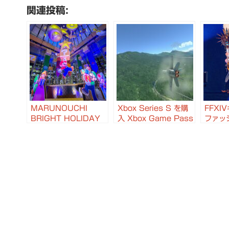
関連投稿:
MARUNOUCHI
Xbox Series S を購
FFXI
BRIGHT HOLIDAY
入 Xbox Game Pass
ファッ
2024 ～LET’S
Ultimateとの組み合わ
ラプリ
PLAY in
せが最強 #Xbox
ァイナ
MARUNOUCHI with
XIV 
SUPER MARIO～ #
バル i
マリオ #イルミネーシ
#FFXI
ョン