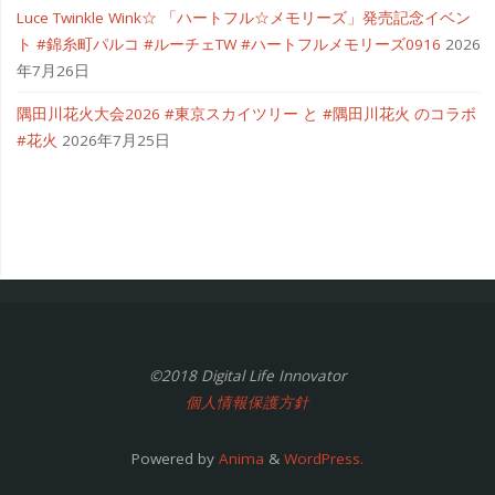
Luce Twinkle Wink☆ 「ハートフル☆メモリーズ」発売記念イベン
ト #錦糸町パルコ #ルーチェTW #ハートフルメモリーズ0916
2026
年7月26日
隅田川花火大会2026 #東京スカイツリー と #隅田川花火 のコラボ
#花火
2026年7月25日
©2018 Digital Life Innovator
個人情報保護方針
Powered by
Anima
&
WordPress.