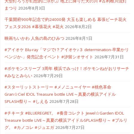
大型灯ろうが幻想的に浮かぶ 地上に降りた天の川 #古利根川流灯
まつり
2026年8月3日
千葉開府900年記念で約24000発 大玉も楽しめる 幕張ビーチ花火
フェスタ2026 #幕張花火 #花火
2026年8月2日
映画ちいかわ 人魚の島のひみつ
2026年8月1日
#アイオケ Blu-ray「マジで!？アイオケ♪３ determination-卒業かリ
ベンジか-」発売記念イベント #汐留シオサイト
2026年7月31日
#ポケモンスリープ 3周年 横浜でみっけ！ポケモンねがおリサーチ
#みなとみらい
2026年7月29日
#スターリットストーリー #メノニューイヤー #桃色革命
Gran☆Ciel IDOL Treasure bottle LIVE～真夏の横浜アイドル
SPLASH祭り～ #しえる
2026年7月28日
#チキータ #BLUEREGRET。 #奏音コレクト Jewel☆Garden IDOL
Treasure bottle LIVE～真夏の横浜アイドルSPLASH祭り～ #ブルリ
グ。 #カノコレ #ジュエガ
2026年7月27日