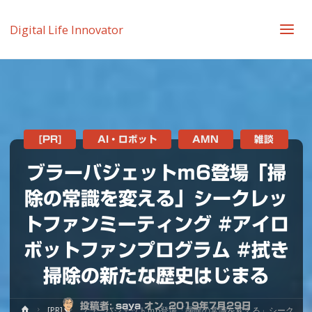
Digital Life Innovator
[PR]
AI・ロボット
AMN
雑談
ブラーバジェットｍ6登場「掃
除の常識を変える」シークレッ
トファンミーティング #アイロ
ボットファンプログラム #拭き
掃除の新たな歴史はじまる
投稿者:
saya
オン
2019年7月29日
ホ
[PR]
ブラーバジェットｍ6登場「掃除の常識を変える」シーク