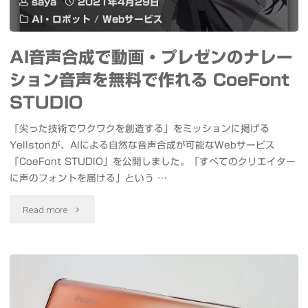
saya
2021年4月29日
船
AI・ロボット
/
Webサービス
企
AI音声合成で動画・プレゼンのナレー
み
ション音声を無料で作れる CoeFont
事
STUDIO
其
「尖った技術でワクワクを創造する」をミッションに掲げる
Yellstonが、AIによる自然な音声合成が可能なWebサービス
之
「CoeFont STUDIO」を公開しました。「すべてのクリエイター
0"
に声のフォントを届ける」という …
"AI
Read more
音
声
合