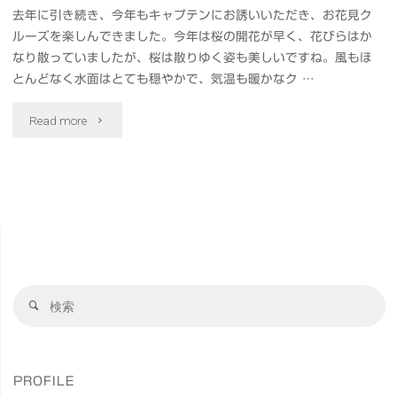
MX
Cut
去年に引き続き、今年もキャプテンにお誘いいただき、お花見ク
MASTER
ルーズを楽しんできました。今年は桜の開花が早く、花びらはか
Pro,
なり散っていましたが、桜は散りゆく姿も美しいですね。風もほ
2S"
Lightroom
とんどなく水面はとても穏やかで、気温も暖かなク …
Classic,
"お
Read more
iMovie
花
な
見
ど
ク
が
ル
容
検
ー
検
索
索
量
ジ
対
を
象
ン
PROFILE
圧