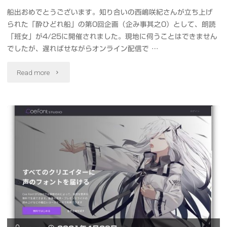
船出おめでとうございます。知り合いの西嶋咲紀さんが立ち上げ
られた「酔ひどれ船」の第0回企画（企み事其之0）として、朗読
「班女」が4/25に開催されました。現地に伺うことはできません
でしたが、遅ればせながらオンライン配信で …
"朗
Read more
読
「班
女」
酔
ひ
ど
れ