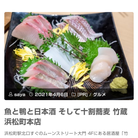
の
し
イ
ひ
て
ヤ
ら
動
ホ
サ
作
ン"
イ
さ
ズ
せ
の
て
四
saya
2021年4月6日
[PR]
/
グルメ
み
足
ま
魚と鴨と日本酒 そして十割蕎麦 竹蔵
歩
浜松町本店
し
行
浜松町駅北口すぐのムーンストリート大門 4Fにある居酒屋「竹
た"