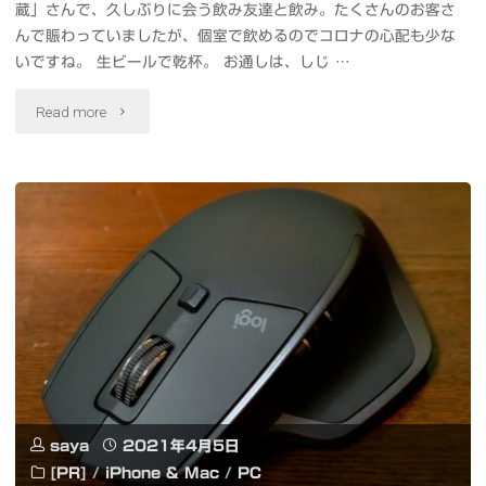
ロ
蔵」さんで、久しぶりに会う飲み友達と飲み。たくさんのお客さ
んで賑わっていましたが、個室で飲めるのでコロナの心配も少な
ボ
いですね。 生ビールで乾杯。 お通しは、しじ …
ッ
"魚
Read more
ト
と
Petoi
鴨
Bittle
と
を
日
動
本
か
酒
し
そ
て
saya
2021年4月5日
し
[PR]
/
iPhone & Mac
/
PC
み