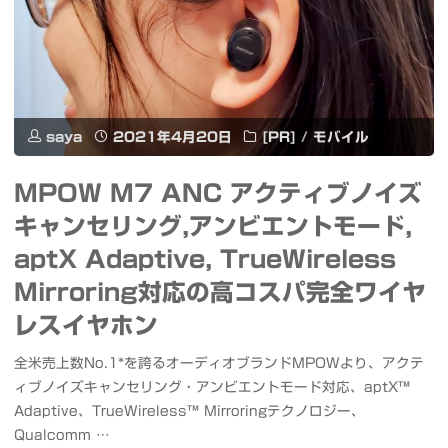
角
搭
煮
載
肉
の
じ
saya
2021年4月20日
[PR]
/
モバイル
超
ゃ
タ
MPOW M7 ANC アクティブノイズ
が
キャンセリング,アンビエントモード,
フ
で
aptX Adaptive, TrueWireless
ネ
飲
Mirroring対応の高コスパ完全ワイヤ
ス
レスイヤホン
み
防
鳥
全米売上数No.1*を誇るオーディオブランドMPOWより、アクテ
水
ィブノイズキャンセリング・アンビエントモード対応、aptX™
錦
Adaptive、TrueWireless™ Mirroringテクノロジー、
防
Qualcomm …
錦