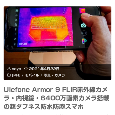
ト
唐
編
揚
集
げ
を
と
勉
魯
強
肉
4/28
saya
2021年4月22日
飯
[PR]
/
モバイル
/
写真・カメラ
ま
が
で
Ulefone Armor 9 FLIR赤外線カメ
ス
ラ・内視鏡・6400万画素カメラ搭載
72％
パ
の超タフネス防水防塵スマホ
オ
イ