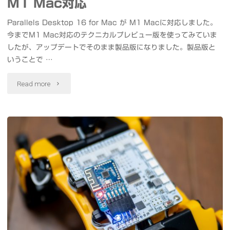
M1 Mac対応
キ
Parallels Desktop 16 for Mac が M1 Macに対応しました。
ャ
今までM1 Mac対応のテクニカルプレビュー版を使ってみていま
したが、アップデートでそのまま製品版になりました。製品版と
ン
いうことで …
セ
"Parallels
Read more
リ
Desktop
ン
16.5
グ,
正
ア
式
ン
に
ビ
M1
エ
Mac