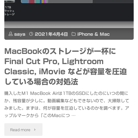
店"
Bluetooth
接
続
saya
2021年4月4日
iPhone & Mac
し
MacBookのストレージが一杯に
て
Final Cut Pro, Lightroom
快
Classic, iMovie などが容量を圧迫
適
している場合の対処法
に
購入したM1 MacBook Airは1TBのSSDにしたのにいつの間に
か、残容量が少しに。動画編集などもできないので、大掃除して
操
みました。まずは、何が容量を圧迫しているのかを調べます。ア
ップルマークから「このMacにつ …
作
で
"MacBook
Read more