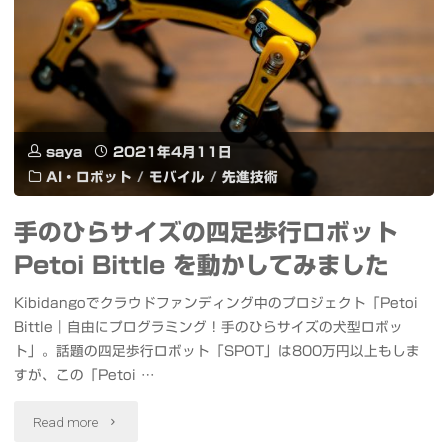
ッ
の
ト
高
Petoi
コ
Bittle
ス
saya
2021年4月11日
を
パ
AI・ロボット
/
モバイル
/
先進技術
プ
完
手のひらサイズの四足歩行ロボット
ロ
全
Petoi Bittle を動かしてみました
グ
ワ
Kibidangoでクラウドファンディング中のプロジェクト「Petoi
ラ
イ
Bittle｜自由にプログラミング！手のひらサイズの犬型ロボッ
ト」。話題の四足歩行ロボット「SPOT」は800万円以上もしま
ム
ヤ
すが、この「Petoi …
作
レ
"手
Read more
成
ス