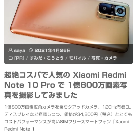
成
で
動
画・
saya
2021年4月26日
プ
[PR]
/
すみだ・こうとう
/
モバイル
/
写真・カメラ
レ
超絶コスパで人気の Xiaomi Redmi
ゼ
Note 10 Pro で 1億800万画素写
ン
真を撮影してみました
の
1億800万画素広角カメラを含むクアッドカメラ、120Hz有機EL
ディスプレイなど搭載しつつ、価格が34,800円（税込）ととても
ナ
コストパフォーマンスが高いSIMフリースマートフォン「Xaomi
レ
Redmi Note 1 …