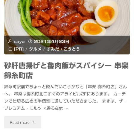
ム
な
GW
saya
2021年4月23日
は
[PR]
/
グルメ
/
すみだ・こうとう
写
砂肝唐揚げと魯肉飯がスパイシー 串楽
真・
錦糸町店
動
錦糸町駅前でちょっと飲んでいこうかなと「串楽 錦糸町店」さん
画・
へ。 串楽は錦糸町北口すぐのアライビル2Fにあります。 カーテ
ンで仕切る広めの半個室に通していただきました。 まずは、ザ・
イ
プレミアム・モルツ <香る&gt …
ラ
"砂
Read more
ス
肝