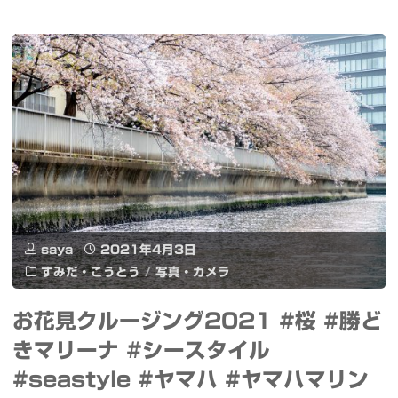
き
の
る
ス
ワ
ト
イ
レ
ヤ
ー
レ
ジ
ス
が
saya
2021年4月3日
マ
一
すみだ・こうとう
/
写真・カメラ
ウ
杯
お花見クルージング2021 #桜 #勝ど
ス
に
きマリーナ #シースタイル
Logicool
Final
#seastyle #ヤマハ #ヤマハマリン