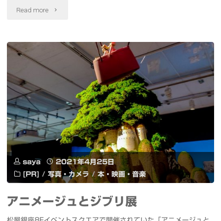
ー
"超
Read more
シ
絶
ョ
コ
ン
ス
音
パ
声
で
を
人
無
気
料
saya
2021年4月25日
の
[PR]
/
写真・カメラ
/
本・映画・音楽
で
Xiaomi
アニメージュとジブリ展
作
Redmi
松屋銀座8Fイベントスクエアで開催されていた「アニメージュと
れ