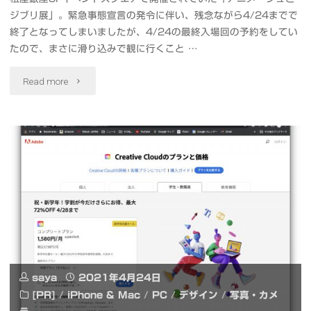
Note
ジブリ展」。緊急事態宣言の発令に伴い、残念ながら4/24までで
る
終了となってしまいましたが、4/24の最終入場回の予約をしてい
10
たので、まさに滑り込みで観に行くこと …
CoeFont
Pro
"ア
Read more
STUDIO"
で
ニ
1
メ
億
ー
800
ジ
万
ュ
画
と
素
ジ
saya
2021年4月24日
写
[PR]
/
iPhone & Mac
/
PC
/
デザイン
/
写真・カメ
ブ