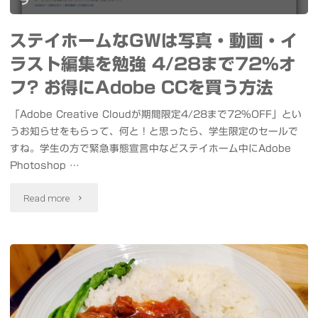
真
ラ
リ
を
ステイホームなGWは写真・動画・イ
展"
撮
ラスト編集を勉強 4/28まで72％オ
フ? お得にAdobe CCを買う方法
影
「Adobe Creative Cloudが期間限定4/28まで72%OFF」とい
し
うお知らせをもらって、何と！と思ったら、学生限定のセールで
て
すね。学生の方で緊急事態宣言中などステイホーム中にAdobe
Photoshop …
み
"ス
Read more
ま
テ
し
イ
た"
ホ
ー