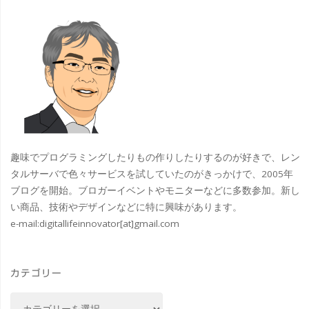
グ
迫
2021
し
#
て
桜
い
#
る
勝
趣味でプログラミングしたりもの作りしたりするのが好きで、レン
場
ど
タルサーバで色々サービスを試していたのがきっかけで、2005年
ブログを開始。ブロガーイベントやモニターなどに多数参加。新し
合
き
い商品、技術やデザインなどに特に興味があります。
の
e-mail:
digitallifeinnovator[at]gmail.com
マ
対
リ
処
カテゴリー
ー
カ
法"
ナ