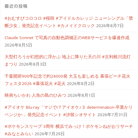
最近の投稿
ハ
#おむすびコロコロ #桜咲 #アイドルカレッジ ニューシングル「禁
#
断少女」発売記念イベント #カメイドクロック
2026年8月7日
ヤ
Claude Sonnet で写真の自動色調補正のWEBサービスを爆速作成
2026年8月5日
マ
大型灯ろうが幻想的に浮かぶ 地上に降りた天の川 #古利根川流灯
ハ
まつり
2026年8月3日
マ
千葉開府900年記念で約24000発 大玉も楽しめる 幕張ビーチ花火
フェスタ2026 #幕張花火 #花火
2026年8月2日
リ
映画ちいかわ 人魚の島のひみつ
2026年8月1日
ン"
#アイオケ Blu-ray「マジで!？アイオケ♪３ determination-卒業かリ
ベンジか-」発売記念イベント #汐留シオサイト
2026年7月31日
#ポケモンスリープ 3周年 横浜でみっけ！ポケモンねがおリサーチ
#みなとみらい
2026年7月29日