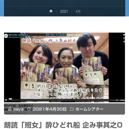
ホ
2021
4月
ー
ム
saya
2021年4月30日
ホームシアター
朗読「班女」酔ひどれ船 企み事其之0