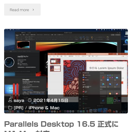
塵
"MPOW
Read more
糸
ス
M7
町"
マ
ANC
ホ"
ア
ク
テ
ィ
ブ
saya
2021年4月15日
ノ
[PR]
/
iPhone & Mac
イ
Parallels Desktop 16.5 正式に
ズ