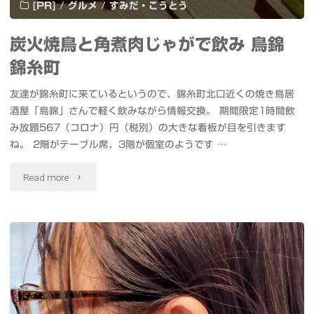
[PR]
/
グルメ
/
すみだ・こうとう
ラ・
炭火焼鳥と角煮肉じゃがで飲み 鳥錦
内
錦糸町
視
友達が錦糸町に来ているというので、錦糸町北口近くの焼き鳥居
鏡・
酒屋「鳥錦」さんで軽く飲みながら情報交換。 期間限定1時間飲
み放題567（コロナ）円（税別）の大きな看板が目を引きます
6400
ね。 2階がテーブル席、3階が個室のようです …
万
"炭
Read more
画
火
素
焼
カ
鳥
メ
と
ラ