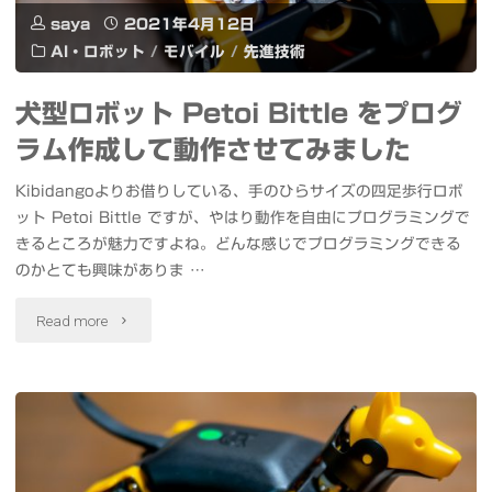
ン
saya
2021年4月12日
対
AI・ロボット
/
モバイル
/
先進技術
ト
応"
モ
犬型ロボット Petoi Bittle をプログ
ラム作成して動作させてみました
ー
Kibidangoよりお借りしている、手のひらサイズの四足歩行ロボ
ド,
ット Petoi Bittle ですが、やはり動作を自由にプログラミングで
aptX
きるところが魅力ですよね。どんな感じでプログラミングできる
のかとても興味がありま …
Adaptive,
"犬
Read more
TrueWireless
型
Mirroring
ロ
対
ボ
応