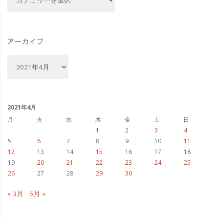
テ
ゴ
#
リ
シ
ー
アーカイブ
ー
ア
ー
ス
カ
イ
タ
ブ
2021年4月
イ
月
火
水
木
金
土
日
1
2
3
4
ル
5
6
7
8
9
10
11
12
13
14
15
16
17
18
#seastyle
19
20
21
22
23
24
25
26
27
28
29
30
#
« 3月
5月 »
ヤ
マ