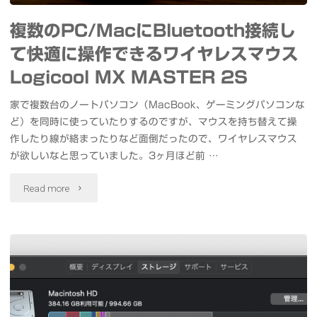
て
ま
複数のPC/MacにBluetooth接続し
十
て快適に操作できるワイヤレスマウス
し
割
Logicool MX MASTER 2S
た"
蕎
家で複数台のノートパソコン（MacBook、ゲーミングパソコンな
ど）を同時に使っていたりするのですが、マウスを持ち替えて操
麦
作したり線が絡まったりなど面倒だったので、ワイヤレスマウス
竹
が欲しいなと思っていました。3ヶ月ほど前 …
蔵
"複
Read more
浜
数
松
の
町
PC/Mac
本
に