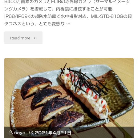
6400万画素のカメラとFLIRの赤外線カメラ（サーマルイメージ
フ?
ングカメラ）を搭載して、内視鏡に接続することが可能、
シ
お
IP68/IP69Kの超防水防塵で水中撮影対応、MIL-STD-810Gの超
ー
タフネスという、とても変態な …
得
串
"Ulefone
Read more
に
楽
Armor
Adobe
錦
9
CC
糸
FLIR
を
町
赤
買
店"
外
う
線
方
カ
法"
saya
2021年4月21日
メ